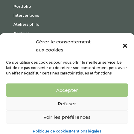
Portfolio
Interventions
Ateliers philo
Contact
Gérer le consentement
Mes actualités
aux cookies
Ce site utilise des cookies pour vous offrir le meilleur service. Le
fait de ne pas consentir ou de retirer son consentement peut avoir
un effet négatif sur certaines caractéristiques et fonctions.
Agenda
Bonus
Accepter
Refuser
© 2026 Justine Vergès EI - Tous droits réservés
My pictures are not free
Voir les préférences
Mentions légales
&
politique de confidentialité
Un site développé avec ♥ par
Politique de cookies
Ch
Mentions légales